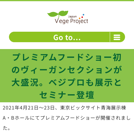
Skip
to
content
Go to...
プレミアムフードショー初
のヴィーガンセクションが
大盛況。ベジプロも展示と
セミナー登壇
2021年4月21日～23日、東京ビックサイト青海展示棟
A・Bホールにてプレミアムフードショーが開催されまし
た。