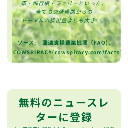
車・飛行機・フェリーといった、
糖尿病、癌などの恐れを低下させ
人が食べられる穀物が家畜の餌に
また淡水の20-33%を使用してい
年間約6億5769万。
家畜の育て方は「工場畜産」とい
全ての交通機関からの
なっている。
る。
る。
トータルの排出量よりも大きい。
家畜は彼らが生み出すタンパク質
ベジタリアンの食事は栄養価も十
加えて、熱帯雨林破壊の最も大き
う体系が一般的。
量よりも多く消費している。
分に摂取できる。
な原因である。
ソース: 農林水産省統計(2016年度)
ソース: 国連食糧農業機関（FAO),
ソース: Livestock Exchange, no.
ソース： 国連食糧農業機関（FAO),
ソース: T. Colin, Ph.D.
COWSPIRACY(cowspiracy.com/facts)
Campbell, The China Study
COWSPIRACY.com/facts
3 (2011), COWSPIRACY
無料のニュースレ
ターに登録