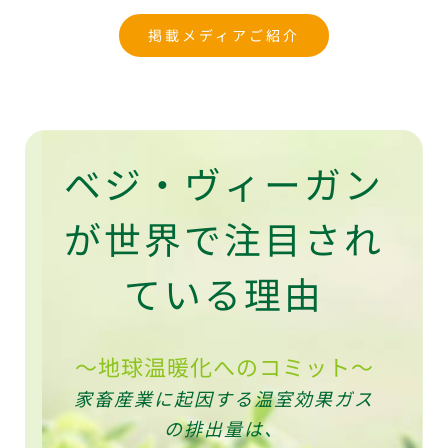
掲載メディアご紹介
ベジ・ヴィーガン
が世界で注目され
ている理由
～地球温暖化へのコミット～
～地球の資源へのコミット～
～食糧問題へのコミット～
～健康へのコミット～
～動物へのコミット～
家畜産業に起因する温室効果ガス
家畜産業のシステムは地球の土地
ベジタリアン料理は心臓病、高コ
日本で屠殺されるウシ、ブタ、ト
1kg の牛肉を作るに、10kgの穀
レステロール値、高血圧、
全土の45%を使用。
物が必要であり、
の排出量は、
リの数は