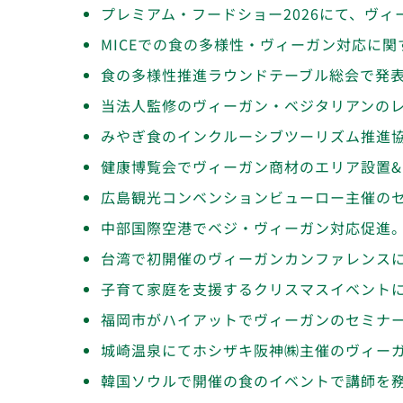
プレミアム・フードショー2026にて、ヴ
MICEでの食の多様性・ヴィーガン対応に
食の多様性推進ラウンドテーブル総会で発
当法人監修のヴィーガン・ベジタリアンの
みやぎ食のインクルーシブツーリズム推進
健康博覧会でヴィーガン商材のエリア設置
広島観光コンベンションビューロー主催の
中部国際空港でベジ・ヴィーガン対応促進
台湾で初開催のヴィーガンカンファレンス
子育て家庭を支援するクリスマスイベント
福岡市がハイアットでヴィーガンのセミナ
城崎温泉にてホシザキ阪神㈱主催のヴィー
韓国ソウルで開催の食のイベントで講師を務めまし