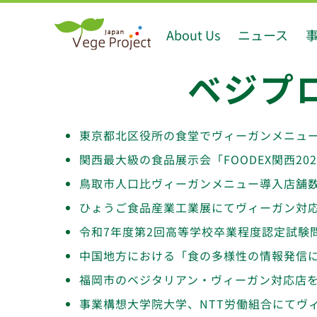
Skip
About Us
ニュース
to
content
ベジプ
東京都北区役所の食堂でヴィーガンメニュ
関西最大級の食品展示会「FOODEX関西2
鳥取市人口比ヴィーガンメニュー導入店舗
ひょうご食品産業工業展にてヴィーガン対
令和7年度第2回高等学校卒業程度認定試験
中国地方における「食の多様性の情報発信
福岡市のベジタリアン・ヴィーガン対応店
事業構想大学院大学、NTT労働組合にてヴ