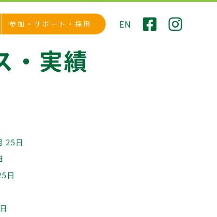
EN
参加・サポート・採用
ス・実績
月 25日
日
25日
0日