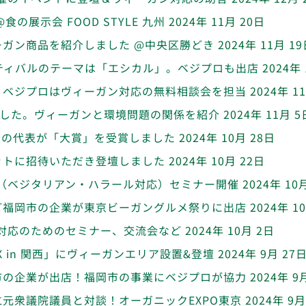
展示会 FOOD STYLE 九州
2024年 11月 20日
ガン商品を紹介しました @中央区勝どき
2024年 11月 1
フェスティバルのテーマは「エシカル」。ベジプロも出店
2024年 
！ベジプロはヴィーガン対応の無料相談会を担当
2024年 1
ました。ヴィーガンと環境問題の関係を紹介
2024年 11月 5
て、当法人の代表が「大賞」を受賞しました
2024年 10月 28日
ットに招待いただき登壇しました
2024年 10月 22日
（ベジタリアン・ハラール対応）セミナー開催
2024年 10
ど福岡市の企業が東京ビーガングルメ祭りに出店
2024年 1
対応のためのセミナー、交流会など
2024年 10月 2日
 in 関西」にヴィーガンエリア設置&登壇
2024年 9月 27
市の企業が出店！福岡市の事業にベジプロが協力
2024年 9
元衆議院議員と対談！オーガニックEXPO東京
2024年 9月