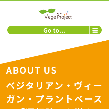
Skip
to
content
Go to...
ABOUT US
ベジタリアン・ヴィー
ガン・プラントベース