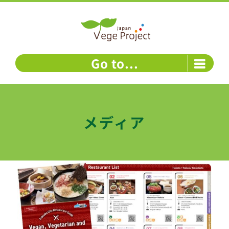
Skip
to
content
Go to...
メディア
福岡市のベジタリアン・ヴィーガン対