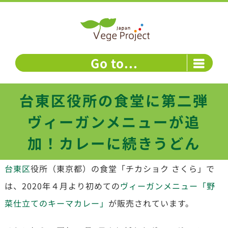
Skip
to
content
Go to...
台東区役所の食堂に第二弾
ヴィーガンメニューが追
加！カレーに続きうどん
台東区
役所（東京都）の食堂「チカショク さくら」で
は、2020年４月より初めての
ヴィーガンメニュー「野
菜仕立てのキーマカレー」
が販売されています。