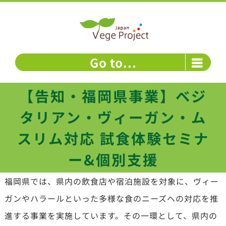
Skip
to
content
Go to...
【告知・福岡県事業】ベジ
タリアン・ヴィーガン・ム
スリム対応 試食体験セミナ
ー&個別支援
福岡県では、県内の飲食店や宿泊施設を対象に、ヴィー
ガンやハラールといった多様な食のニーズへの対応を推
進する事業を実施しています。その一環として、県内の