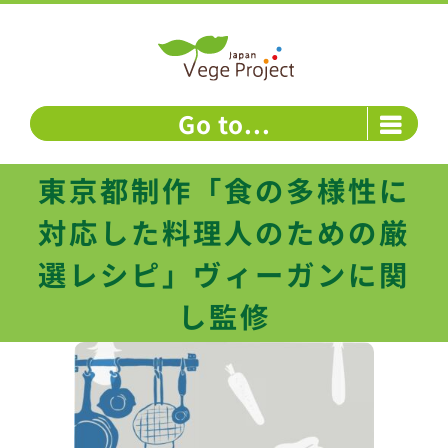
Skip
to
content
Go to...
東京都制作「食の多様性に
対応した料理人のための厳
選レシピ」ヴィーガンに関
し監修