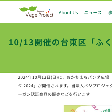
Skip
About Us
ニュース
to
content
10/13開催の台東区「
2024年10月13日(日)に、おかちまちパンダ
タ 2024」が開催されます。当法人ベジプロジ
ーガン認証商品の販売などを行います。