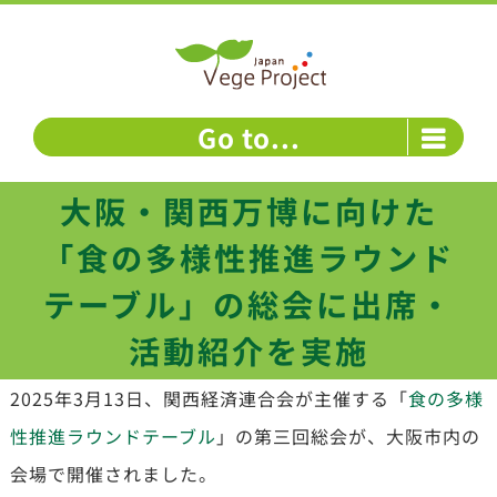
Skip
to
content
Go to...
大阪・関西万博に向けた
「食の多様性推進ラウンド
テーブル」の総会に出席・
活動紹介を実施
2025年3月13日
、関西経済連合会が主催する「
食の多様
性推進ラウンドテーブル
」の第三回総会が、大阪市内の
会場で開催されました。