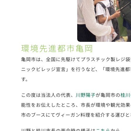
環境先進都市亀岡
亀岡市は、全国に先駆けてプラスチック製レジ袋
ニックビレッジ宣言」を行うなど、「環境先進都
す。
この度は当法人の代表、
川野陽子
が
亀岡市の
桂川
能性をお伝えしたところ、市長が環境や観光効果
市のブースにてヴィーガン料理を紹介する運びと
川野と桂川市長の面会時の様子は
こちら
から。