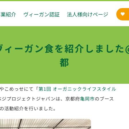
事業紹介
ヴィーガン認証
法人様向けページ
ヴィーガン食を紹介しました
都
館みやこめっせにて「
第1回 オーガニックライフスタイル
ベジプロジェクトジャパンは、京都府
亀岡市
のブース
の活動紹介を行いました。