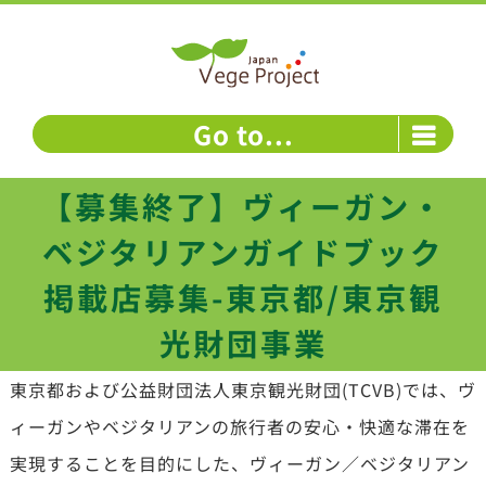
Skip
to
content
Go to...
【募集終了】ヴィーガン・
ベジタリアンガイドブック
掲載店募集-東京都/東京観
光財団事業
東京都および公益財団法人東京観光財団(TCVB)では、ヴ
ィーガンやベジタリアンの旅行者の安心・快適な滞在を
実現することを目的にした、ヴィーガン／ベジタリアン