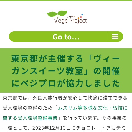
Skip
to
content
Go to...
東京都が主催する「ヴィー
ガンスイーツ教室」の開催
にベジプロが協力しました
東京都では、外国人旅行者が安心して快適に滞在できる
受入環境の整備のため「
ムスリム等多様な文化・習慣に
関する受入環境整備事業
」を行っています。その事業の
一環として、2023年12月13日にチョコレートアカデミ