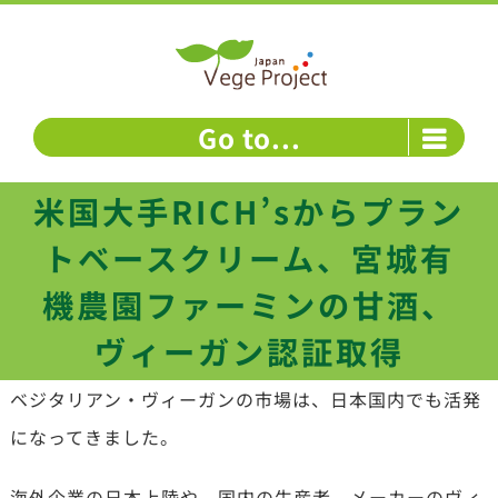
Skip
to
content
Go to...
米国大手RICH’sからプラン
トベースクリーム、宮城有
機農園ファーミンの甘酒、
ヴィーガン認証取得
ベジタリアン・ヴィーガンの市場は、日本国内でも活発
になってきました。
海外企業の日本上陸や、国内の生産者、メーカーのヴィ