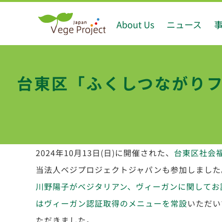
Skip
About Us
ニュース
to
content
台東区「ふくしつながりフ
2024年10月13日(日)に開催された、
台東区社会
当法人ベジプロジェクトジャパンも参加しました
川野陽子がベジタリアン、ヴィーガンに関してお
はヴィーガン認証取得のメニューを常設
いただい
ただきました。