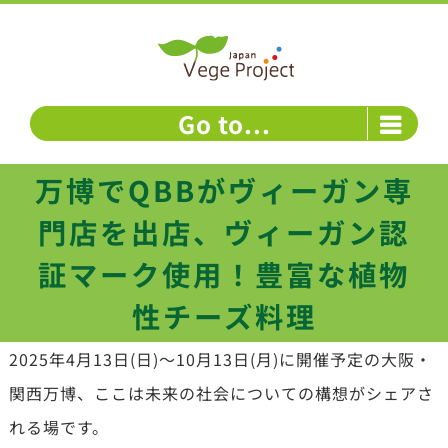
Skip
to
content
Go to...
万博でQBBがヴィーガン専
門店を出店、ヴィーガン認
証マーク使用！豊富な植物
性チーズ料理
2025年4月13日(日)〜10月13日(月)に開催予定の大阪・
関西万博、ここは未来の社会についての構想がシェアさ
れる場です。