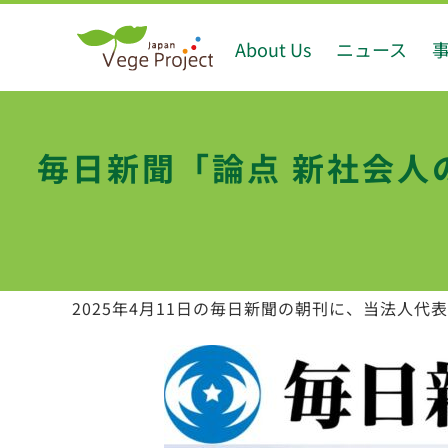
Skip
About Us
ニュース
to
content
毎日新聞「論点 新社会
2025年4月11日の毎日新聞の朝刊に、当法人代