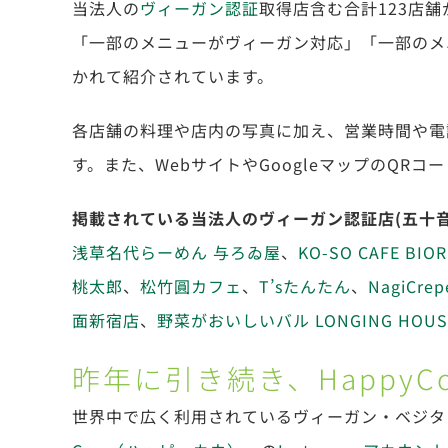
当法人の
ヴィーガン認証
取得店含む合計123店
「一部のメニューがヴィーガン対応」「一部のメ
かれて紹介されています。
各店舗の料理や店内の写真に加え、営業時間や電
す。また、WebサイトやGoogleマップのQR
掲載されている当法人のヴィーガン認証店(五十音
浅草名代らーめん 与ろゐ屋
、
KO-SO CAFE BIOR
桃太郎
、
松竹圓カフェ
、
T’sたんたん
、
NagiCrep
面新宿店
、
野菜がおいしいバル LONGING HOUS
昨年に引き続き、HappyC
世界中で広く利用されているヴィーガン・ベジタ