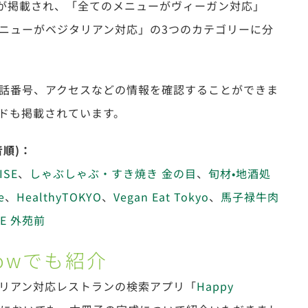
舗が掲載され、「全てのメニューがヴィーガン対応」
ニューがベジタリアン対応」の3つのカテゴリーに分
話番号、アクセスなどの情報を確認することができま
コードも掲載されています。
順)：
ISE
、
しゃぶしゃぶ・すき焼き 金の目
、
旬材•地酒処
e
、
HealthyTOKYO
、
Vegan Eat Tokyo
、
馬子禄牛肉
E 外苑前
owでも紹介
リアン対応レストランの検索アプリ「
Happy