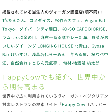
掲載されている当法人のヴィーガン認証店(順不同)：
T’sたんたん
、
コメダイズ
、
松竹圓カフェ
、
Vegan Eat
Tokyo
、
ダイバーシティ羽田
、
KO-SO CAFE BIORISE
、
ラムしゃぶ金の目
、
麻布十番薬膳カレー新海
、
野菜がお
いしいダイニング LONGING HOUSE 北青山
、
Gyoza
Bar けいすけ
、
浅草名代らーめん 与ろゐ屋
、
桜なべ中
江
、
自然食れすとらん元氣亭
、
旬材•地酒処 桃太郎
HappyCowでも紹介、世界中か
ら期待高まる
世界中で広く利用されているヴィーガン・ベジタリアン
対応レストランの検索サイト「
Happy Cow
（ハッピー