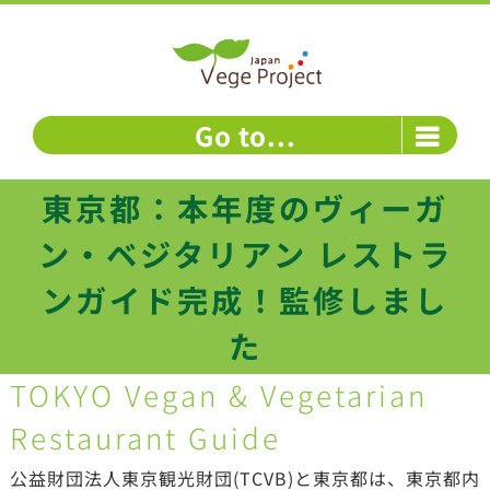
Skip
to
content
Go to...
東京都：本年度のヴィーガ
ン・ベジタリアン レストラ
ンガイド完成！監修しまし
た
TOKYO Vegan & Vegetarian
Restaurant Guide
公益財団法人東京観光財団(TCVB)と東京都は、東京都内