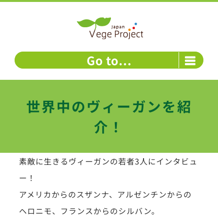
Skip
to
content
Go to...
世界中のヴィーガンを紹
介！
素敵に生きるヴィーガンの若者3人にインタビュ
ー！
アメリカからのスザンナ、アルゼンチンからの
ヘロニモ、フランスからのシルバン。