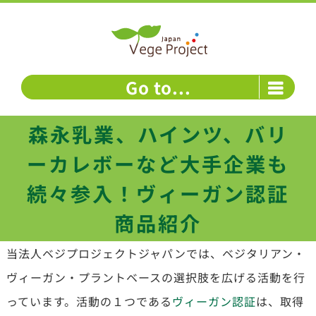
Skip
to
content
Go to...
森永乳業、ハインツ、バリ
ーカレボーなど大手企業も
続々参入！ヴィーガン認証
商品紹介
当法人ベジプロジェクトジャパンでは、ベジタリアン・
ヴィーガン・プラントベースの選択肢を広げる活動を行
っています。活動の１つである
ヴィーガン認証
は、取得