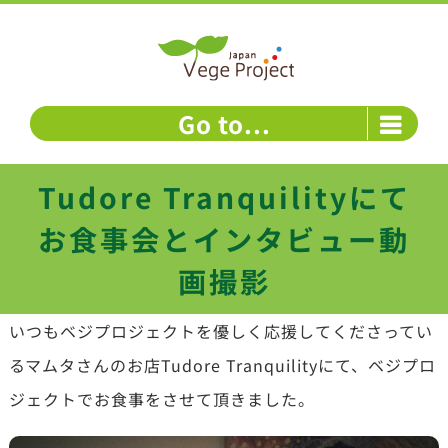
Skip
to
content
Go to...
Tudore Tranquilityにて
お食事会とインタビュー動
画撮影
いつもベジプロジェクトを優しく応援してくださってい
るマムタさんのお店Tudore Tranquilityにて、ベジプロ
ジェクトでお食事をさせて頂きました。