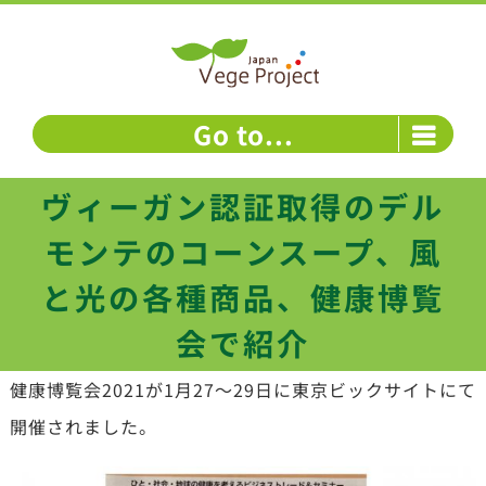
Skip
to
content
Go to...
ヴィーガン認証取得のデル
モンテのコーンスープ、風
と光の各種商品、健康博覧
会で紹介
健康博覧会2021が1月27～29日に東京ビックサイトにて
開催されました。