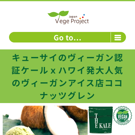
Skip
to
content
Go to...
キューサイのヴィーガン認
証ケールｘハワイ発大人気
のヴィーガンアイス店ココ
ナッツグレン