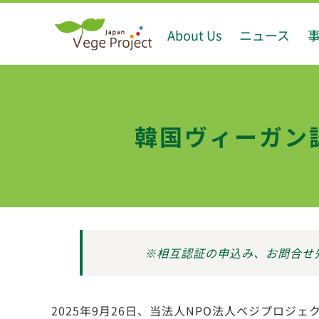
Skip
About Us
ニュース
to
content
韓国ヴィーガン
※相互認証の申込み、お問合せ先： cert
2025年9月26日、当法人NPO法人ベジプロジ