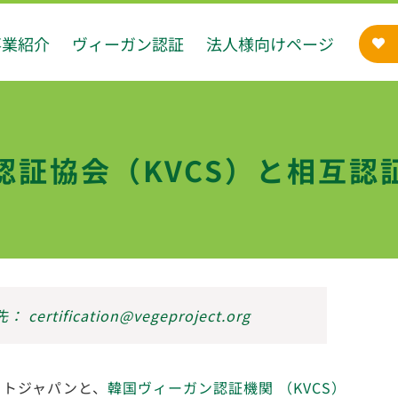
事業紹介
ヴィーガン認証
法人様向けページ
認証協会（KVCS）と相互認
ification@vegeproject.org
ェクトジャパンと、
韓国ヴィーガン認証機関 （KVCS）