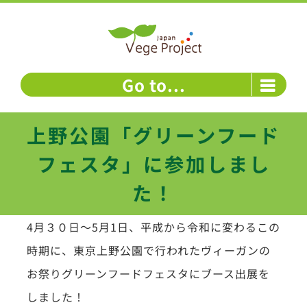
Skip
to
content
Go to...
上野公園「グリーンフード
フェスタ」に参加しまし
た！
4月３０日～5月1日、平成から令和に変わるこの
時期に、東京上野公園で行われたヴィーガンの
お祭りグリーンフードフェスタにブース出展を
しました！