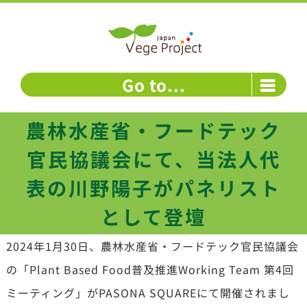
Skip
to
content
Go to...
農林水産省・フードテック
官民協議会にて、当法人代
表の川野陽子がパネリスト
として登壇
2024年1月30日、農林水産省・フードテック官民協議会
の「Plant Based Food普及推進Working Team 第4回
ミーティング」が
PASONA
SQUAREにて開催されまし