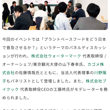
今回のイベントでは「プラントベースフードをどう日本
で普及させるか？」というテーマのパネルディスカッシ
ョンが行われ、
株式会社ウォーターマーク
代表取締役 /
オーナーシェフ/東京観光大使の山下春幸氏、
カゴメ株
式会社
の佐藤慎哉氏とともに、当法人代表理事の
川野陽
子
もパネリストとして登壇しました。また、
株式会社ブ
イクック
代表取締役CEOの工藤柊氏がモデレーターを務
められました。