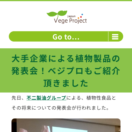
Skip
to
content
Go to...
大手企業による植物製品の
発表会！ベジプロもご紹介
頂きました
先日、
不二製油グループ
による、植物性食品と
その将来についての発表会が行われました。