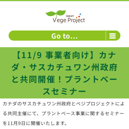
Skip
to
content
Go to...
【11/9 事業者向け】カナ
ダ・サスカチュワン州政府
と共同開催！プラントベー
スセミナー
カナダのサスカチュワン州政府とベジプロジェクトによ
る共同主催にて、プラントベース事業に関するセミナー
を11月9日に開催いたします。