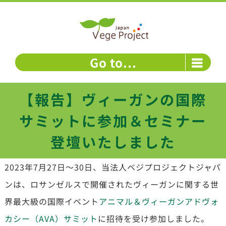
Skip
to
content
Go to...
【報告】ヴィーガンの国際
サミットに参加＆セミナー
登壇いたしました
2023年7月27日～30日、当法人ベジプロジェクトジャパ
ンは、ロサンゼルスで開催されたヴィーガンに関する世
界最大級の国際イベント
アニマル＆ヴィーガンアドヴォ
カシー（AVA）サミット
に招待を受け参加しました。