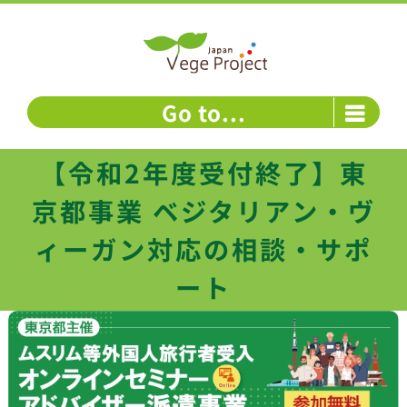
Skip
to
content
Go to...
【令和2年度受付終了】東
京都事業 ベジタリアン・ヴ
ィーガン対応の相談・サポ
ート