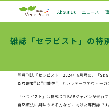
Skip
About Us
ニュース
to
content
雑誌「セラピスト」の特
隔月刊誌「セラピスト」2024年6月号に、「
SD
たな需要”と“可能性”
」
というテーマでヴィーガ
「セラピスト」は株式会社BABジャパンが発行
自然療法に興味のある方などに向けた専門誌です