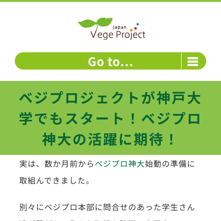
Skip
to
content
Go to...
ベジプロジェクトが神戸大
学でもスタート！ベジプロ
神大の活躍に期待！
実は、数か月前から
ベジプロ神大
始動の準備に
取組んできました。
別々にベジプロ本部に問合せのあった学生さん