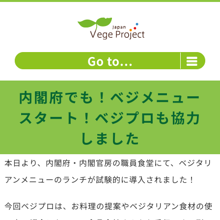
Skip
to
content
Go to...
内閣府でも！ベジメニュー
スタート！ベジプロも協力
しました
本日より、内閣府・内閣官房の職員食堂にて、ベジタリ
アンメニューのランチが試験的に導入されました！
今回ベジプロは、お料理の提案やベジタリアン食材の使