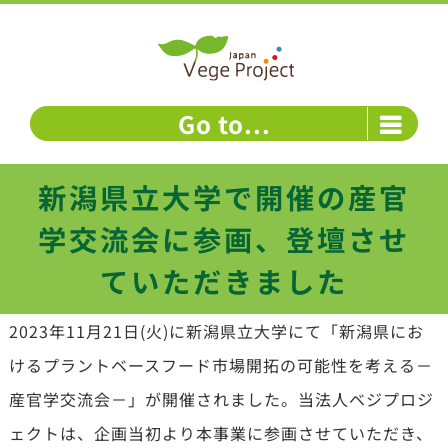
Skip
to
content
Go to...
新潟県立大学で開催の産官
学交流会に参画、登壇させ
ていただきました
2023年11月21日(火)に新潟県立大学にて「新潟県にお
けるプラントベースフード市場開拓の可能性を考える－
産官学交流会－」が開催されました。当法人ベジプロジ
ェクトは、企画当初より本事業に参画させていただき、