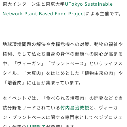
東大インターン生と東京大学
UTokyo Sustainable
Network Plant-Based Food Project
による主催です。
地球環境問題の解決や食糧危機への対策、動物の福祉や
権利、そして私たち自身の身体の健康への関心が高まる
中、
「ヴィーガン」「プラントベース」
というライフス
タイル、
「大豆肉」
をはじめとした
「植物由来の肉」
や
「培養肉」に注目が集まっています
。
本イベントでは、「食べられる培養肉」の開発などで当
該分野をリードされている
竹内昌治教授
と、ヴィーガ
ン・プラントベースに関する専門家としてベジプロジェ
クト代表の
川野陽子
が登壇します。