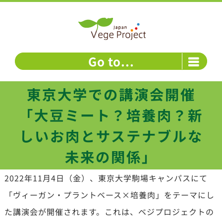
Skip
to
content
Go to...
東京大学での講演会開催
「大豆ミート？培養肉？新
しいお肉とサステナブルな
未来の関係」
2022年11月4日（金）、東京大学駒場キャンパスにて
「ヴィーガン・プラントベース×培養肉」をテーマにし
た講演会が開催されます。これは、ベジプロジェクトの