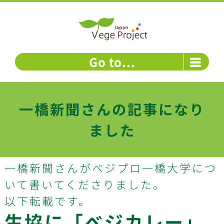
Skip
to
content
Go to...
一橋新聞さんの記事になり
ました
一橋新聞さんがべジプロ一橋大学につ
いて書いてくださりました。
以下転載です。
生協に「べジカレー」