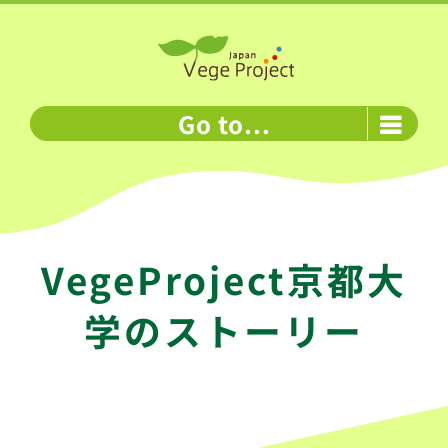
Skip
to
content
Go to...
VegeProject京都大
学のストーリー