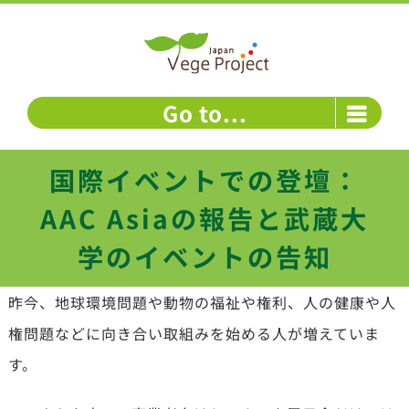
Skip
to
content
Go to...
国際イベントでの登壇：
AAC Asiaの報告と武蔵大
学のイベントの告知
昨今、地球環境問題や動物の福祉や権利、人の健康や人
権問題などに向き合い取組みを始める人が増えていま
す。